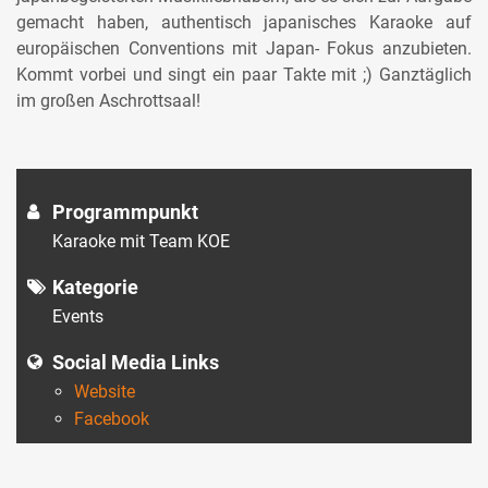
gemacht haben, authentisch japanisches Karaoke auf
europäischen Conventions mit Japan- Fokus anzubieten.
Kommt vorbei und singt ein paar Takte mit ;) Ganztäglich
im großen Aschrottsaal!
Programmpunkt
Karaoke mit Team KOE
Kategorie
Events
Social Media Links
Website
Facebook