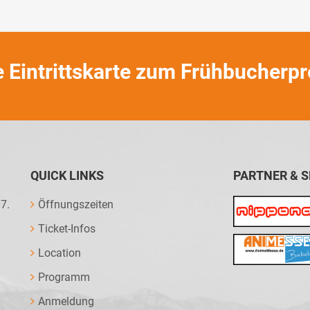
e Eintrittskarte zum Frühbucherpr
QUICK LINKS
PARTNER & 
7.
Öffnungszeiten
Ticket-Infos
Location
Programm
l
Anmeldung