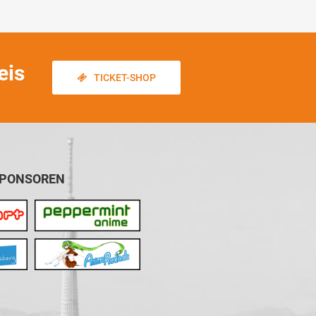
eis
TICKET-SHOP
SPONSOREN